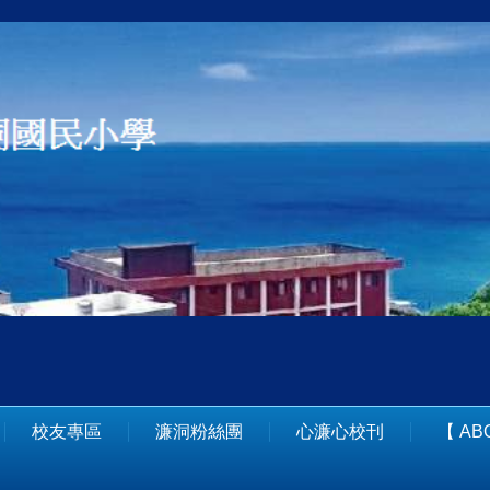
校友專區
濂洞粉絲團
心濂心校刊
【 A