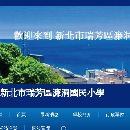
跳
到
主
要
內
容
區
新北市瑞芳區濂洞國民小學
::
首頁
最新消息
學校簡介
行政單位
網站導覽
網站管理