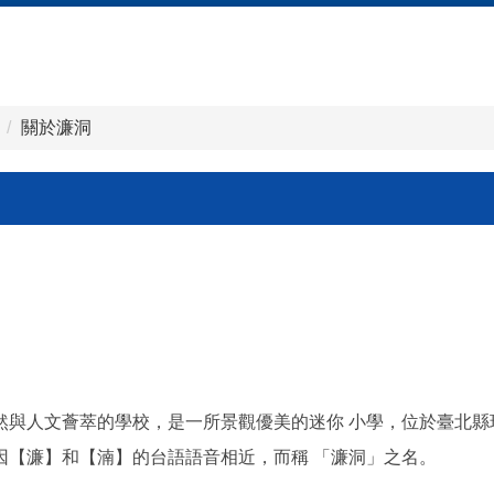
關於濂洞
然與人文薈萃的學校，是一所景觀優美的迷你 小學，位於臺北縣
因【濂】和【湳】的台語語音相近，而稱 「濂洞」之名。