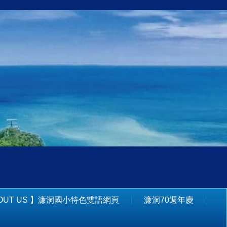
BOUT US 】濂洞國小特色雙語網頁
濂洞70週年慶