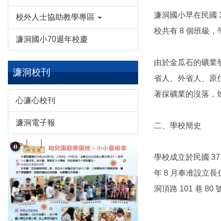
濂洞國小早在民國 
校外人士協助教學專區
校共有 8 個班級
濂洞國小70週年校慶
由於金瓜石的礦業發
濂洞校刊
省人、外省人、原住
著採礦業的沒落，煉
心濂心校刊
濂洞電子報
二、學校簡史
學校成立於民國 37
年 8 月奉准設立長
洞頂路 101 巷 8