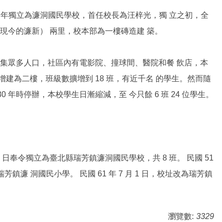
44 年獨立為濂洞國民學校，首任校長為汪梓光，獨 立之初，全
（現今的濂新） 兩里，校本部為一樓磚造建 築。
，聚集眾多人口，社區內有電影院、撞球間、醫院和餐 飲店，本
建為二樓，班級數擴增到 18 班，有近千名 的學生。然而隨
 年時停辦，本校學生日漸縮減，至 今只餘 6 班 24 位學生。
月 1 日奉令獨立為臺北縣瑞芳鎮濂洞國民學校，共 8 班。 民國 51
芳鎮濂 洞國民小學。 民國 61 年 7 月 1 日，校址改為瑞芳鎮
瀏覽數:
3329