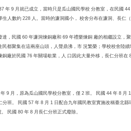
37 年 9 月就已成立，當時只是瓜山國民學校 分教室，在民國 
，學生人數約 228 人。當時的濂洞國小， 校舍分布在濂洞、長仁
達，民國 60 年濂洞煉銅廠和 69 年禮樂煉銅 廠的相繼設立
民都聚集在這兩座山頭，人聲鼎沸，市 況繁榮；學校校舍陸續增
銅廠於民國 76 年關場歇業，人 口因此大量外移，長仁分班在 80
 年 9 月，原為瓜山國民學校分教室，僅 2 班。 民國 44 年 8 
仁分班。 民國 57 年 8 月 1 日配合九年國民教室實施改稱臺北縣瑞
0 號。 民國 80 年 8 月長仁分班正式廢除。