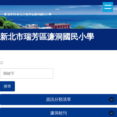
跳
到
主
要
內
新北市瑞芳區濂洞國民小學
容
區
:::
搜尋
資訊分類清單
濂洞校刊