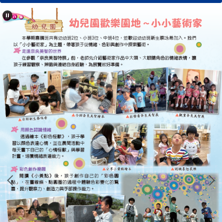
學校簡介
行政單位
濂洞校刊
校友專區
心濂心校刊
濂洞校刊
濂洞電子報
學習資源
成果專區
英語日活動專區
校外人士協助教學專區
濂洞國小70週年校慶