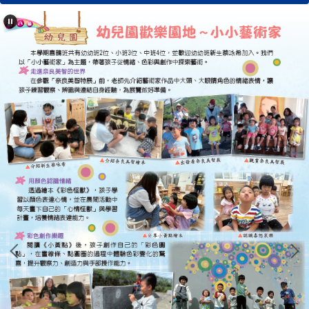
學校簡介
行政單位
濂洞校刊
校友專區
心濂心校刊
濂洞校刊
濂洞電子報
學習資源
成果專區
英語日活動專區
校外人士協助教學專區
濂洞國小70週年校慶