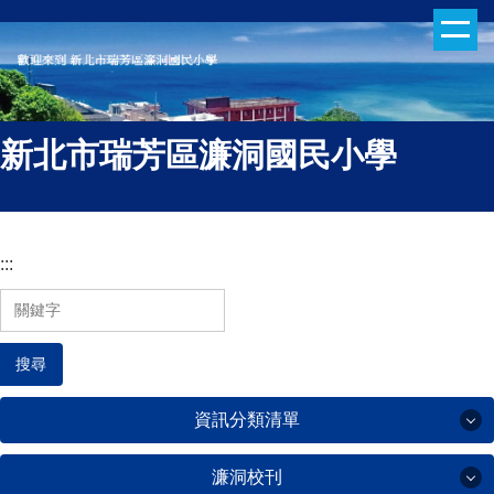
跳
到
主
要
內
新北市瑞芳區濂洞國民小學
容
區
:::
搜尋
資訊分類清單
濂洞校刊