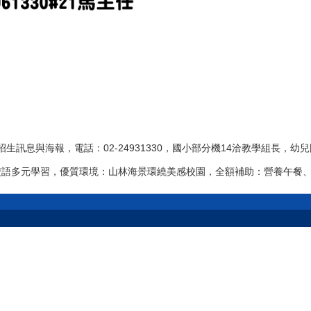
11
114-1.1.校刊
.8.校刊
度招生訊息與海報，電話：02-24931330，國小部分機14洽教學組長，幼
雙語多元學習，優質環境：山林海景環繞美感校園，全額補助：營養午餐