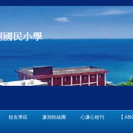
校友專區
濂洞粉絲團
心濂心校刊
【 A