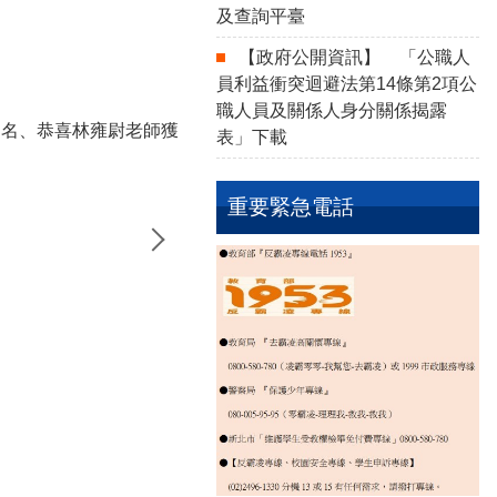
及查詢平臺
賀本校榮獲新北市114學年度學生音樂
【政府公開資訊】
「公職人
【賀】本校榮獲新北市114年度英語
員利益衝突迴避法第14條第2項公
職人員及關係人身分關係揭露
四名、恭喜林雍尉老師獲
榮獲新北市113年度東區英語讀者劇
表」下載
恭賀，本校師生參加「新北市瑞芳分區
重要緊急電話
賀！本校蔡艾里同學榮獲112年臺北
賀!本校榮獲112年全國海洋教育創新團
賀!本校林佳慧主任榮獲112年度新
本校學生參加：新北市112學年度瑞
第五