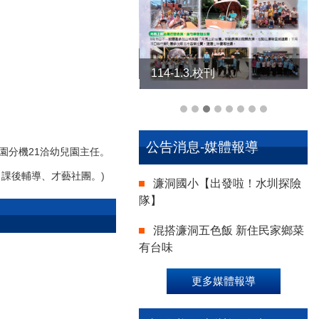
4-1.2.校刊
114-1.3.校刊
公告消息-媒體報導
兒園分機21洽幼兒園主任。
、課後輔導、才藝社團。
)
濂洞國小【出發啦！水圳探險
隊】
混搭濂洞五色飯 新住民家鄉菜
有台味
更多媒體報導