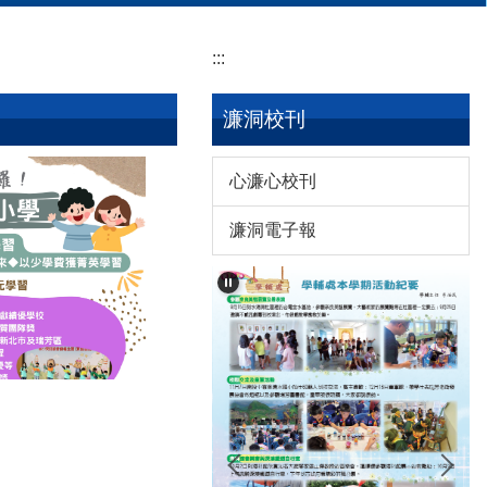
:::
濂洞校刊
心濂心校刊
濂洞電子報