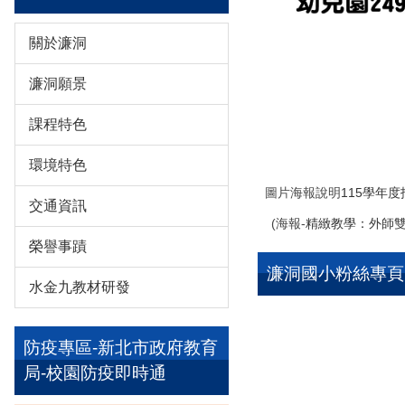
關於濂洞
濂洞願景
校刊
114-1
114-1.7.校刊
課程特色
環境特色
圖片海報說明
115學年
交通資訊
(海報-
精緻教學：外師
榮譽事蹟
濂洞國小粉絲專頁
水金九教材研發
防疫專區-新北市政府教育
局-校園防疫即時通