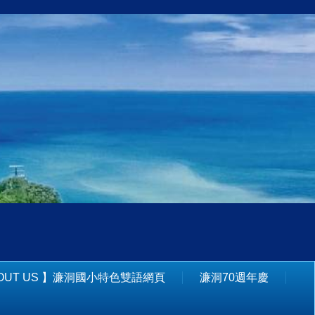
BOUT US 】濂洞國小特色雙語網頁
濂洞70週年慶