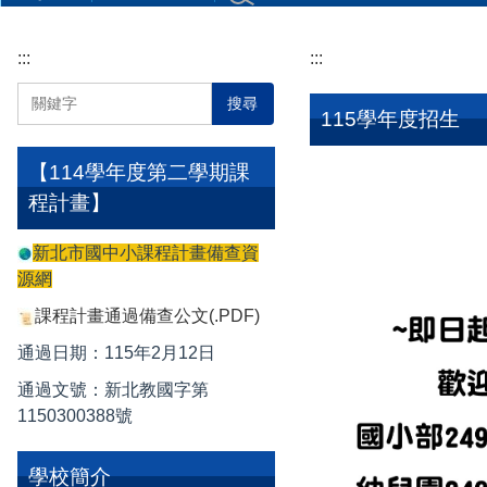
:::
:::
搜尋
115學年度招生
【114學年度第二學期課
程計畫】
新北市國中小課程計畫備查資
源網
課程計畫通過備查公文(.PDF)
通過日期：115年2月12日
通過文號：新北教國字第
1150300388號
學校簡介