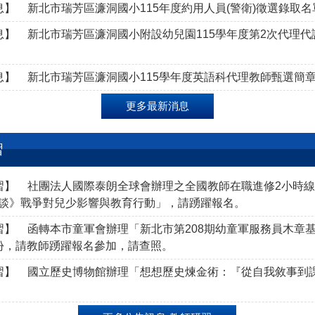
息】
新北市瑞芳區濂洞國小115年度約用人員(警衛)徵選錄取名
息】
新北市瑞芳區濂洞國小附設幼兒園115學年度第2次代理
息】
新北市瑞芳區濂洞國小115學年度英語科代理教師甄選簡
更多最新消息
習
習】
社團法人國際泰朗全球會辦理之全國教師在職進修2小時
談》戰爭對兒少影響與教育行動」，請踴躍報名。
習】
函轉本市童軍會辦理「新北市第208期幼童軍服務員木章
份，請教師踴躍報名參加，請查照。
習】
國立歷史博物館辦理「想想歷史煉金術：『從自我敘事到