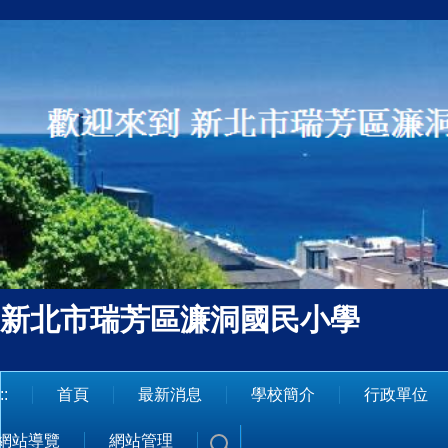
跳
到
主
要
內
容
區
新北市瑞芳區濂洞國民小學
::
首頁
最新消息
學校簡介
行政單位
網站導覽
網站管理