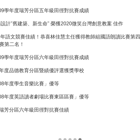
09學年度瑞芳分區五年級田徑對抗賽成績
計"舊建築、新生命" 榮獲2020微笑台灣創意教案 佳作
09年語文競賽佳績！恭喜林佳慧主任獲得教師組國語朗讀比賽第
賽第二名！
09學年度瑞芳分區六年級田徑對抗賽成績
9年度品德教育分區暨績優評選獲獎學校
08年度學生音樂比賽」優等
08年度英語讀者劇場比賽東區區賽」優等
度瑞芳分區六年級田徑對抗賽佳績