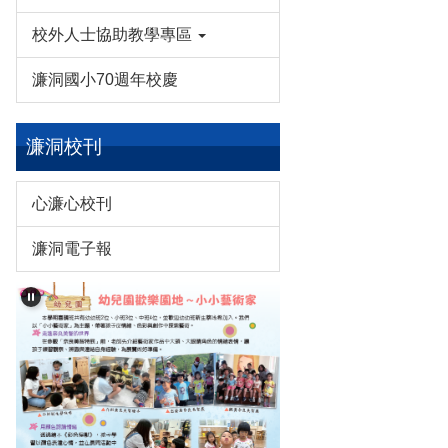
校外人士協助教學專區
濂洞國小70週年校慶
濂洞校刊
心濂心校刊
濂洞電子報