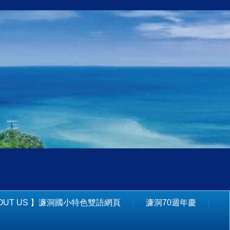
BOUT US 】濂洞國小特色雙語網頁
濂洞70週年慶