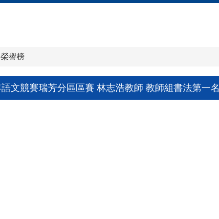
-榮譽榜
年語文競賽瑞芳分區區賽 林志浩教師 教師組書法第一