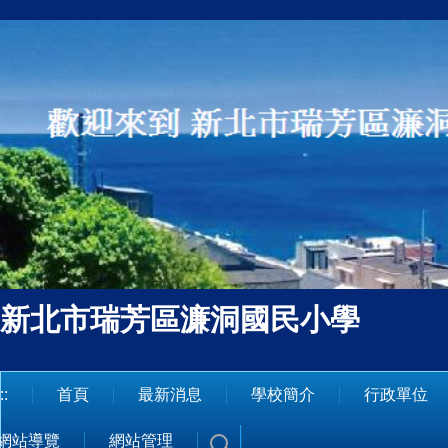
跳
到
主
要
內
容
區
新北市瑞芳區濂洞國民小學
::
首頁
最新消息
學校簡介
行政單位
網站導覽
網站管理