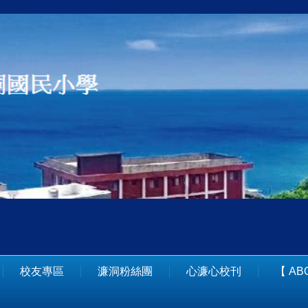
校友專區
濂洞粉絲團
心濂心校刊
【 A