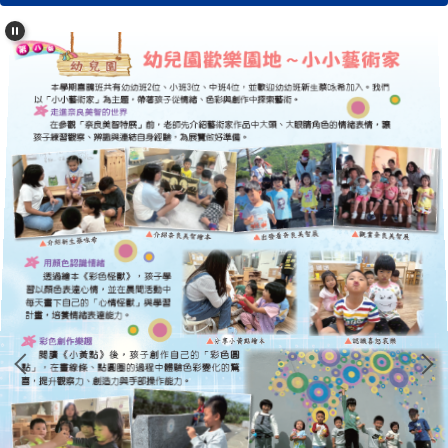
學校簡介
行政單位
濂洞校刊
校友專區
心濂心校刊
濂洞校刊
濂洞電子報
學習資源
成果專區
英語日活動專區
校外人士協助教學專區
濂洞國小70週年校慶