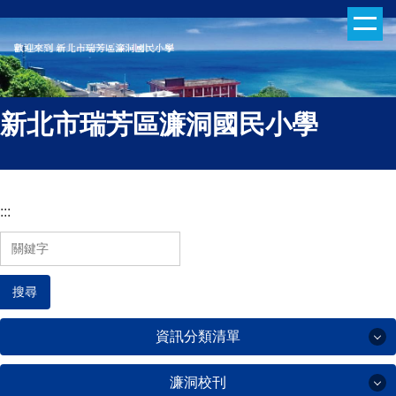
跳
到
主
要
內
新北市瑞芳區濂洞國民小學
容
區
:::
搜尋
資訊分類清單
濂洞校刊