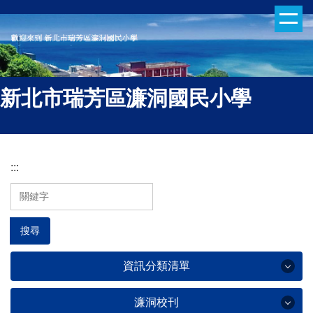
跳
到
主
要
內
新北市瑞芳區濂洞國民小學
容
區
:::
搜尋
資訊分類清單
濂洞校刊