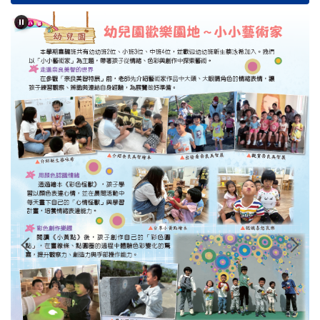
學校簡介
行政單位
濂洞校刊
校友專區
心濂心校刊
濂洞校刊
濂洞電子報
學習資源
成果專區
英語日活動專區
校外人士協助教學專區
濂洞國小70週年校慶