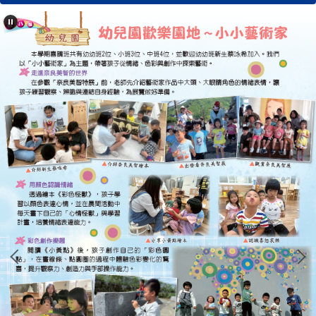
學校簡介
行政單位
濂洞校刊
校友專區
心濂心校刊
濂洞校刊
濂洞電子報
學習資源
成果專區
英語日活動專區
校外人士協助教學專區
濂洞國小70週年校慶