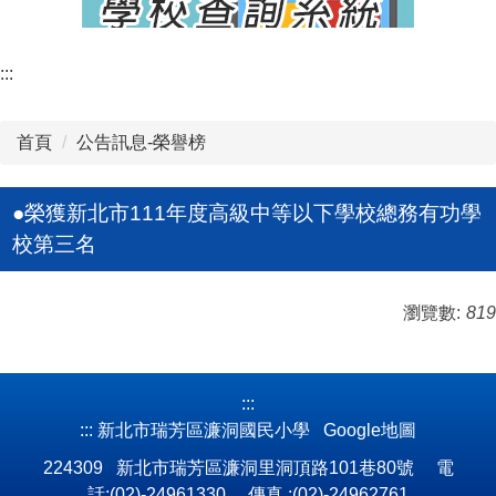
:::
首頁
公告訊息-榮譽榜
●榮獲新北市111年度高級中等以下學校總務有功學
校第三名
瀏覽數:
819
:::
:::
新北市瑞芳區濂洞國民小學
Google地圖
224309 新北市瑞芳區濂洞里洞頂路101巷80號 電
話:(02)-24961330 傳真 :(02)-24962761