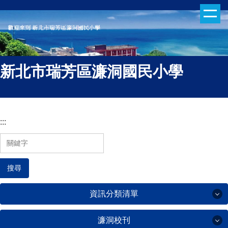
跳
到
主
要
內
新北市瑞芳區濂洞國民小學
容
區
:::
搜尋
資訊分類清單
濂洞校刊