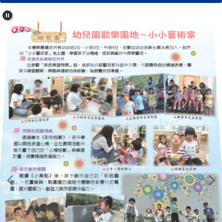
學校簡介
行政單位
濂洞校刊
校友專區
心濂心校刊
濂洞校刊
濂洞電子報
學習資源
成果專區
英語日活動專區
校外人士協助教學專區
濂洞國小70週年校慶