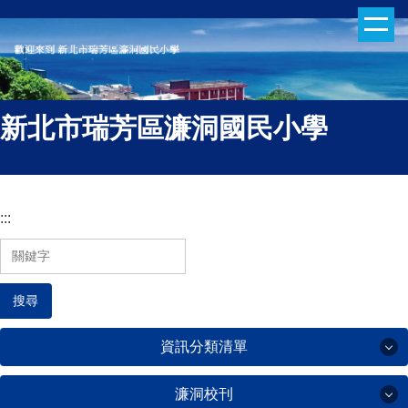
跳
到
主
要
內
新北市瑞芳區濂洞國民小學
容
區
:::
搜尋
資訊分類清單
濂洞校刊