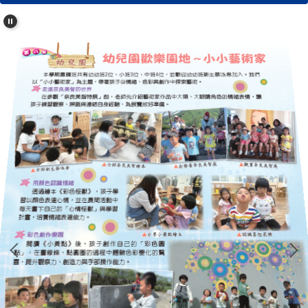
學校簡介
行政單位
濂洞校刊
校友專區
心濂心校刊
濂洞校刊
濂洞電子報
學習資源
成果專區
英語日活動專區
校外人士協助教學專區
濂洞國小70週年校慶