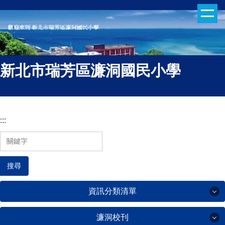
跳
到
主
要
內
新北市瑞芳區濂洞國民小學
容
區
:::
搜尋
資訊分類清單
濂洞校刊