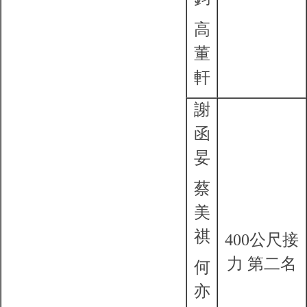
高
董
軒
謝
函
妟
蔡
美
祺
400公尺接
力 第二名
何
亦