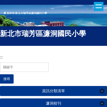
跳
到
主
要
內
新北市瑞芳區濂洞國民小學
容
區
:::
搜尋
資訊分類清單
濂洞校刊