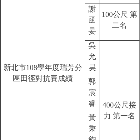
謝
100公尺 第
函
二名
妟
吳
允
新北市108學年度瑞芳分
昊
區田徑對抗賽成績
郭
宸
睿
400公尺接
力 第一名
黃
秉
鈞