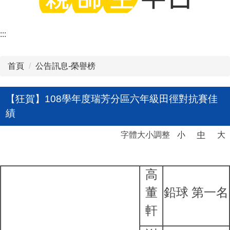
:::
首頁
公告訊息-榮譽榜
【狂賀】108學年度瑞芳分區六年級田徑對抗賽佳
績
字體大小調整
小
中
大
高
董
鉛球 第一名
軒