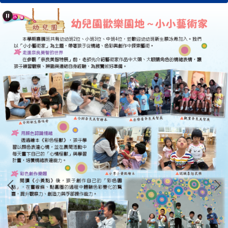
學校簡介
行政單位
濂洞校刊
校友專區
心濂心校刊
濂洞校刊
濂洞電子報
學習資源
成果專區
英語日活動專區
校外人士協助教學專區
濂洞國小70週年校慶