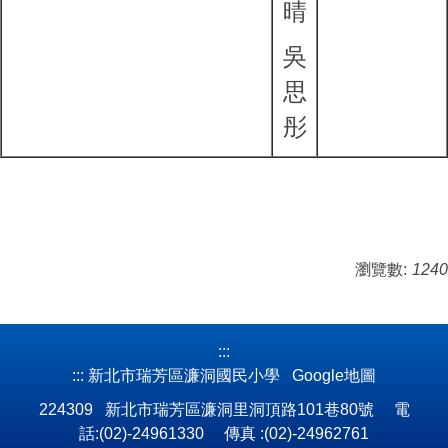
晴
吳
思
彤
瀏覽數:
1240
:::
:::
新北市瑞芳區濂洞國民小學
Google地圖
224309 新北市瑞芳區濂洞里洞頂路101巷80號 電
話:(02)-24961330 傳真 :(02)-24962761