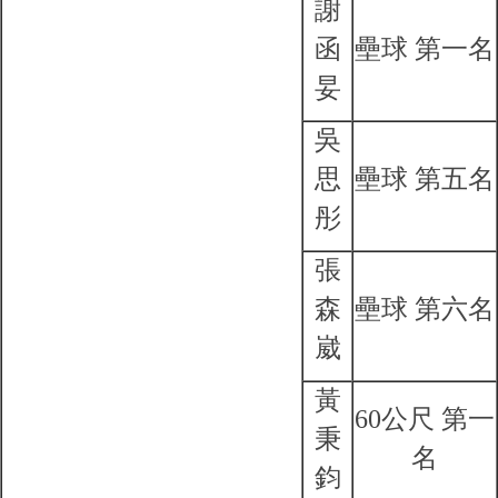
謝
函
壘球 第一名
妟
吳
思
壘球 第五名
彤
張
森
壘球 第六名
崴
黃
60公尺 第一
秉
名
鈞