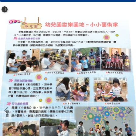
學校簡介
行政單位
濂洞校刊
校友專區
心濂心校刊
濂洞校刊
濂洞電子報
學習資源
成果專區
英語日活動專區
校外人士協助教學專區
濂洞國小70週年校慶