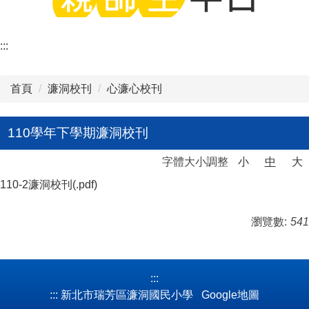
:::
首頁
濂洞校刊
心濂心校刊
110學年下學期濂洞校刊
字體大小調整
小
中
大
110-2濂洞校刊(.pdf)
瀏覽數:
541
:::
:::
新北市瑞芳區濂洞國民小學
Google地圖