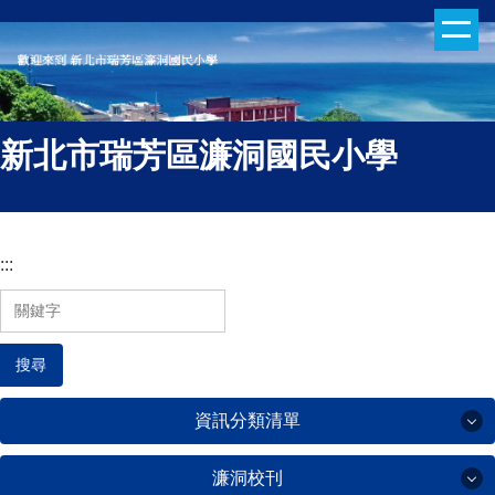
跳
到
主
要
內
新北市瑞芳區濂洞國民小學
容
區
:::
搜尋
資訊分類清單
濂洞校刊