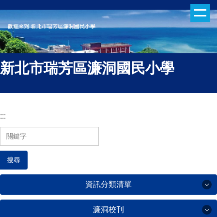
跳
到
主
要
內
新北市瑞芳區濂洞國民小學
容
區
:::
搜尋
資訊分類清單
濂洞校刊