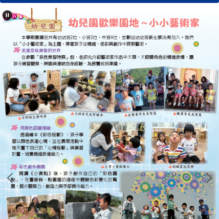
學校簡介
行政單位
濂洞校刊
校友專區
心濂心校刊
濂洞校刊
濂洞電子報
學習資源
成果專區
英語日活動專區
校外人士協助教學專區
濂洞國小70週年校慶