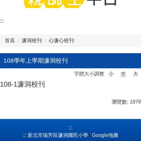
:::
首頁
濂洞校刊
心濂心校刊
108學年上學期濂洞校刊
字體大小調整
小
中
大
108-1濂洞校刊
瀏覽數:
1876
:::
:::
新北市瑞芳區濂洞國民小學
Google地圖